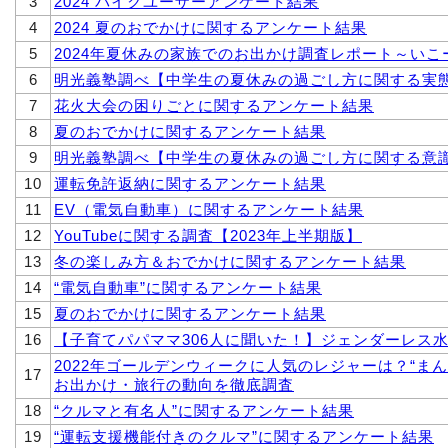
3
2024 バイクユーザーアンケート結果
4
2024 夏のおでかけに関するアンケート結果
5
2024年夏休みの家族でのお出かけ調査レポート～い
6
明光義塾調べ【中学生の夏休みの過ごし方に関する実
7
花火大会の困りごとに関するアンケート結果
8
夏のおでかけに関するアンケート結果
9
明光義塾調べ【中学生の夏休みの過ごし方に関する意
10
運転免許返納に関するアンケート結果
11
EV（電気自動車）に関するアンケート結果
12
YouTubeに関する調査【2023年上半期版】
13
冬の楽しみ方＆おでかけに関するアンケート結果
14
“電気自動車”に関するアンケート結果
15
夏のおでかけに関するアンケート結果
16
【子育てパパママ306人に聞いた！】ジェンダーレス
2022年ゴールデンウィークに人気のレジャーは？“ま
17
お出かけ・旅行の動向を徹底調査
18
“クルマと有名人”に関するアンケート結果
19
“運転支援機能付きのクルマ”に関するアンケート結果