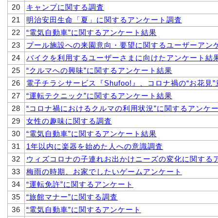
20
キャンプに関する調査
21
明治安田生命「夏」に関するアンケート調査
22
“電気自動車”に関するアンケート結果
23
プール施設への来園意向・要望に関するユーザーアン
24
バイクを利用するユーザーさまに向けたアンケート結
25
“クルマへの興味”に関するアンケート結果
26
電子チラシサービス『Shufoo!』、コロナ禍の“お花見
27
“運転テクニック”に関するアンケート結果
28
“コロナ禍におけるクルマの利用状況”に関するアンケ
29
女性の趣味に関する調査
30
“電気自動車”に関するアンケート結果
31
1年以内に楽器を始めた人への意識調査
32
ウィズコロナの子連れお出かけニーズの変化に関する
33
梅雨の時期、お家でしたいゲームアンケート
34
“運転免許”に関するアンケート
35
“旅館マナー”に関する調査
36
“電気自動車”に関するアンケート