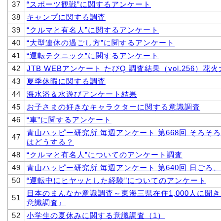
37
“スポーツ観戦”に関するアンケート
38
キャンプに関する調査
39
“クルマと有名人”に関するアンケート
40
“大型連休の過ごし方”に関するアンケート
41
“運転テクニック”に関するアンケート
42
JTB WEBアンケート たびQ 調査結果（vol.256
43
夏季休暇に関する調査
44
海水浴＆水遊びアンケート結果
45
お子さまの好きなキャラクターに関する意識調査
46
“車”に関するアンケート
青山ハッピー研究所 毎週アンケート 第668回 そろ
47
はどうする？
48
“クルマと有名人”についてのアンケート調査
49
青山ハッピー研究所 毎週アンケート 第640回 日ご
50
“運転中にヒヤッとした経験”についてのアンケート
日本のまんなか意識調査～東海三県在住1,000人に聞
51
意識調査』
52
小学生の夏休みに関する意識調査（1）