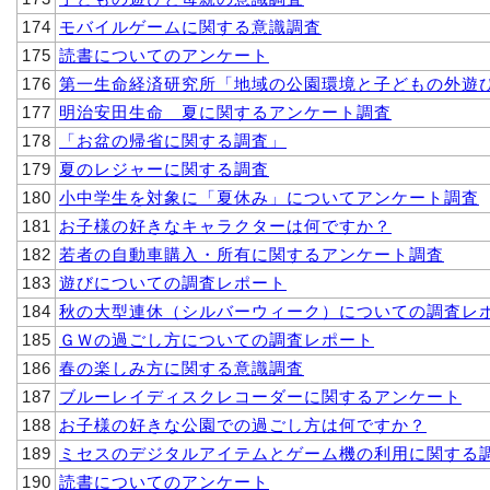
174
モバイルゲームに関する意識調査
175
読書についてのアンケート
176
第一生命経済研究所「地域の公園環境と子どもの外遊
177
明治安田生命 夏に関するアンケート調査
178
「お盆の帰省に関する調査」
179
夏のレジャーに関する調査
180
小中学生を対象に「夏休み」についてアンケート調査
181
お子様の好きなキャラクターは何ですか？
182
若者の自動車購入・所有に関するアンケート調査
183
遊びについての調査レポート
184
秋の大型連休（シルバーウィーク）についての調査レ
185
ＧＷの過ごし方についての調査レポート
186
春の楽しみ方に関する意識調査
187
ブルーレイディスクレコーダーに関するアンケート
188
お子様の好きな公園での過ごし方は何ですか？
189
ミセスのデジタルアイテムとゲーム機の利用に関する
190
読書についてのアンケート