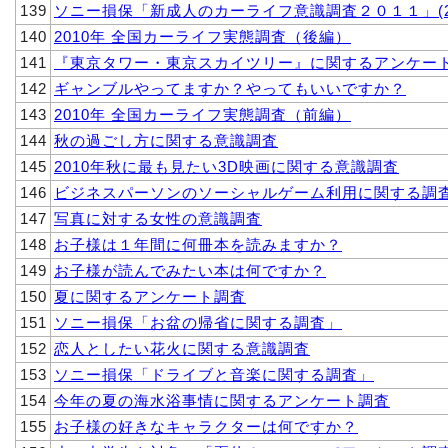
139
ソニー損保「新成人のカーライフ意識調査２０１１」(2
140
2010年 全国カーライフ実態調査（後編）
141
『東京タワー・東京スカイツリー』に関するアンケー
142
ギャンブルやってますか？やってもいいですか？
143
2010年 全国カーライフ実態調査（前編）
144
秋の過ごし方に関する意識調査
145
2010年秋に最も見たい3D映画に関する意識調査
146
ビジネスパーソンのソーシャルゲーム利用に関する調
147
写真に対する女性の意識調査
148
お子様は１年間に何冊本を読みますか？
149
お子様が読んでみたい本は何ですか？
150
夏に関するアンケート調査
151
ソニー損保「お盆の帰省に関する調査」
152
恋人としたい花火に関する意識調査
153
ソニー損保「ドライブと音楽に関する調査」
154
今年の夏の海水浴事情に関するアンケート調査
155
お子様の好きなキャラクターは何ですか？