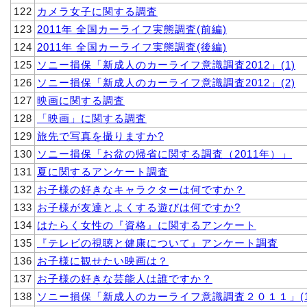
122
カメラ女子に関する調査
123
2011年 全国カーライフ実態調査(前編)
124
2011年 全国カーライフ実態調査(後編)
125
ソニー損保「新成人のカーライフ意識調査2012」(1)
126
ソニー損保「新成人のカーライフ意識調査2012」(2)
127
映画に関する調査
128
「映画」に関する調査
129
旅先で写真を撮りますか?
130
ソニー損保「お盆の帰省に関する調査（2011年）」
131
夏に関するアンケート調査
132
お子様の好きなキャラクターは何ですか？
133
お子様が友達とよくする遊びは何ですか?
134
はたらく女性の『資格』に関するアンケート
135
『テレビの視聴と健康について』アンケート調査
136
お子様に観せたい映画は？
137
お子様の好きな芸能人は誰ですか？
138
ソニー損保「新成人のカーライフ意識調査２０１１」(1