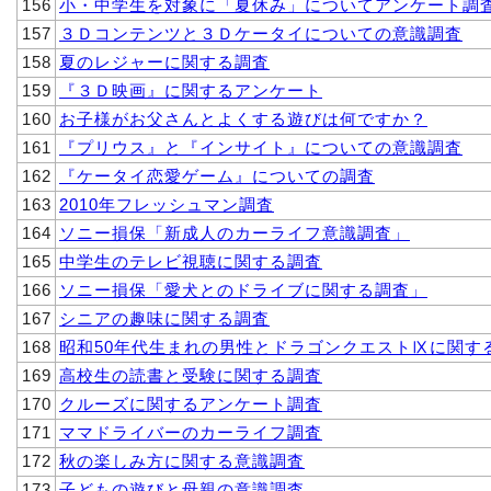
156
小・中学生を対象に「夏休み」についてアンケート調
157
３Ｄコンテンツと３Ｄケータイについての意識調査
158
夏のレジャーに関する調査
159
『３Ｄ映画』に関するアンケート
160
お子様がお父さんとよくする遊びは何ですか？
161
『プリウス』と『インサイト』についての意識調査
162
『ケータイ恋愛ゲーム』についての調査
163
2010年フレッシュマン調査
164
ソニー損保「新成人のカーライフ意識調査」
165
中学生のテレビ視聴に関する調査
166
ソニー損保「愛犬とのドライブに関する調査」
167
シニアの趣味に関する調査
168
昭和50年代生まれの男性とドラゴンクエストⅨに関す
169
高校生の読書と受験に関する調査
170
クルーズに関するアンケート調査
171
ママドライバーのカーライフ調査
172
秋の楽しみ方に関する意識調査
173
子どもの遊びと母親の意識調査