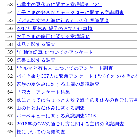
53
小学生の夏休みに関する意識調査（2）
54
お子さまの好きなキャラクターに関する意識調査
55
《どんな女性と海に行きたいか》意識調査
56
2017年夏休み 親子のおでかけ事情
57
お子さまの映画に関する意識調査
58
花見に関する調査
59
“自動運転車”についてのアンケート
60
読書に関する調査
61
“クルマと有名人”についてのアンケート調査
62
バイク乗り337人に緊急アンケート！“バイク”の本当の
63
家族の夏休みに対する主婦の意識調査
64
「花火」アンケート結果
65
親にとってはちょっと大変？親子の夏休みの過ごし方
66
山の日とお盆休みに関する調査
67
バーベキューに関する意識調査2016
68
2016年のGWの過ごし方に関する主婦の意識調査
69
桜についての意識調査