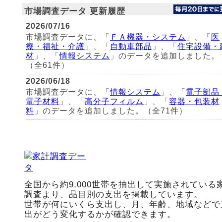
市場調査データ 更新履歴
2026/07/16
市場調査データに、「
ＦＡ機器・システム
」、「
医
療・福祉・介護
」、「
自動車部品
」、「
住宅設備・
材
」、「
情報システム
」のデータを追加しました。
（全61件）
2026/06/18
市場調査データに、「
情報システム
」、「
電子部品
電子材料
」、「
高分子フィルム
」、「
容器・包装材
料
」のデータを追加しました。（全71件）
全国から約9,000世帯を抽出して実施されている
調査より、品目別の支出を掲載しています。
世帯が何にいくら支出し、月、年齢、地域などで
出がどう変化するかが確認できます。