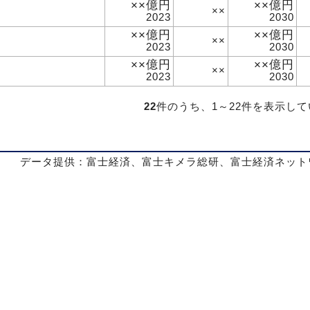
××億円
××億円
××
2023
2030
××億円
××億円
××
2023
2030
××億円
××億円
××
2023
2030
22
件のうち、1～22件を表示し
データ提供：富士経済、富士キメラ総研、富士経済ネット