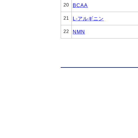
20
BCAA
21
L-アルギニン
22
NMN