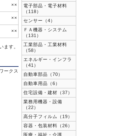
××
電子部品・電子材料
（118）
××
センサー（4）
ＦＡ機器・システム
××
（131）
工業部品・工業材料
ています。
（58）
エネルギー・インフラ
（41）
ワークス
自動車部品（70）
自動車用品（6）
住宅設備・建材（37）
業務用機器・設備
（22）
高分子フィルム（19）
容器・包装材料（26）
医療・福祉・介護