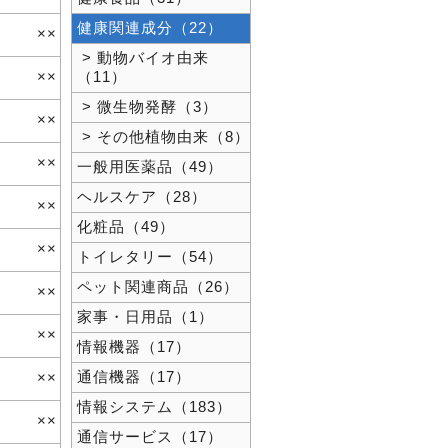
健康関連成分（22）
××
> 動物バイオ由来
××
（11）
> 微生物発酵（3）
××
> その他植物由来（8）
××
一般用医薬品（49）
ヘルスケア（28）
××
化粧品（49）
××
トイレタリー（54）
ペット関連商品（26）
××
家事・日用品（1）
××
情報機器（17）
通信機器（17）
××
情報システム（183）
××
通信サービス（17）