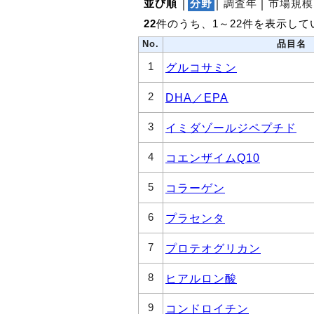
並び順
│
分野
│
調査年
│
市場規模
22
件のうち、1～22件を表示して
No.
品目名
1
グルコサミン
2
DHA／EPA
3
イミダゾールジペプチド
4
コエンザイムQ10
5
コラーゲン
6
プラセンタ
7
プロテオグリカン
8
ヒアルロン酸
9
コンドロイチン