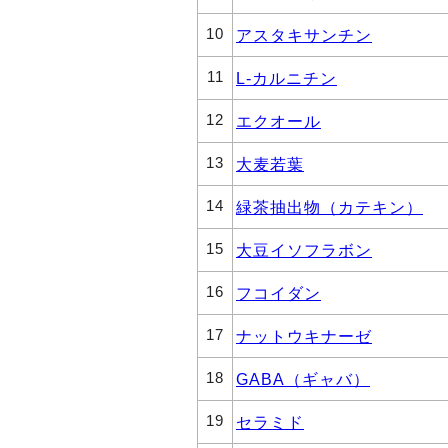
10
アスタキサンチン
11
L-カルニチン
12
エクオール
13
大麦若葉
14
緑茶抽出物（カテキン）
15
大豆イソフラボン
16
フコイダン
17
ナットウキナーゼ
18
GABA（ギャバ）
19
セラミド