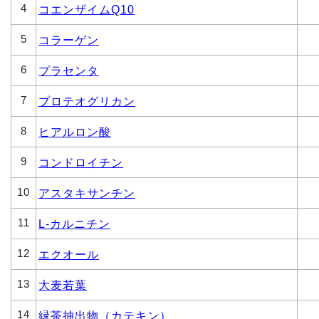
4
コエンザイムQ10
5
コラーゲン
6
プラセンタ
7
プロテオグリカン
8
ヒアルロン酸
9
コンドロイチン
10
アスタキサンチン
11
L-カルニチン
12
エクオール
13
大麦若葉
14
緑茶抽出物（カテキン）