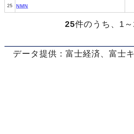
25
NMN
25
件のうち、1～
データ提供：富士経済、富士
運営会社
│
個人情報保護方針
│
利用規約
│
特定商取引法に基
Copyri