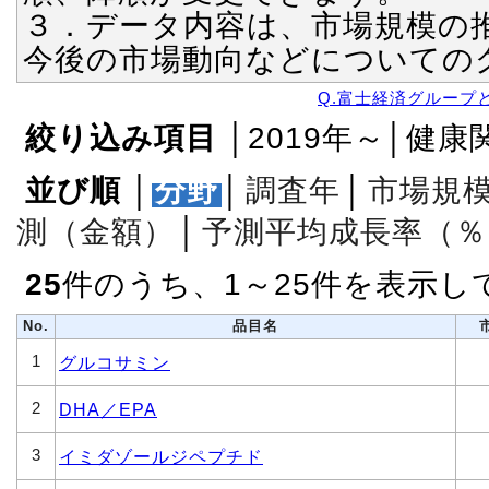
３．データ内容は、市場規模の
今後の市場動向などについての
Q.富士経済グループ
絞り込み項目
│2019年～│健康
並び順
│
分野
│
調査年
│
市場規
測（金額）
│
予測平均成長率（％
25
件のうち、1～25件を表示し
No.
品目名
1
グルコサミン
2
DHA／EPA
3
イミダゾールジペプチド