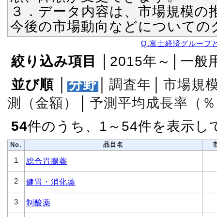
３．データ内容は、市場規模の
今後の市場動向などについての
Q.富士経済グループ
絞り込み項目
│2015年～│一般
並び順
│
分野
│
調査年
│
市場規
測（金額）
│
予測平均成長率（％
54
件のうち、1～54件を表示し
No.
品目名
1
総合胃腸薬
2
健胃・消化薬
3
制酸薬