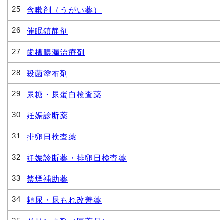
25
含嗽剤（うがい薬）
26
催眠鎮静剤
27
歯槽膿漏治療剤
28
殺菌塗布剤
29
尿糖・尿蛋白検査薬
30
妊娠診断薬
31
排卵日検査薬
32
妊娠診断薬・排卵日検査薬
33
禁煙補助薬
34
頻尿・尿もれ改善薬