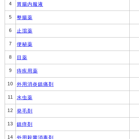
4
胃腸内服液
5
整腸薬
6
止瀉薬
7
便秘薬
8
目薬
9
痔疾用薬
10
外用消炎鎮痛剤
11
水虫薬
12
発毛剤
13
鎮痒剤
14
外用殺菌消毒剤