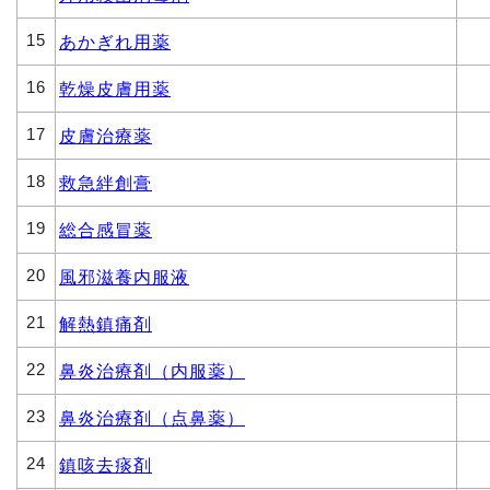
15
あかぎれ用薬
16
乾燥皮膚用薬
17
皮膚治療薬
18
救急絆創膏
19
総合感冒薬
20
風邪滋養内服液
21
解熱鎮痛剤
22
鼻炎治療剤（内服薬）
23
鼻炎治療剤（点鼻薬）
24
鎮咳去痰剤