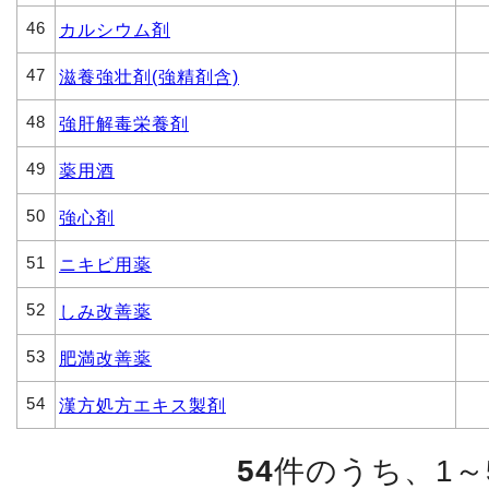
46
カルシウム剤
47
滋養強壮剤(強精剤含)
48
強肝解毒栄養剤
49
薬用酒
50
強心剤
51
ニキビ用薬
52
しみ改善薬
53
肥満改善薬
54
漢方処方エキス製剤
54
件のうち、1～