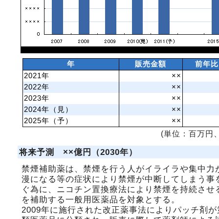
年
販売金額
前年比
2021年
××
2022年
××
2023年
××
2024年（見）
××
2025年（予）
××
(単位：百万円、
将来予測 ××億円（2030年）
禁煙補助薬は、禁煙を行う人がイライラや集中力
漫になる等の症状により禁煙が中断してしまう事
ぐ為に、ニコチン置換療法により禁煙を持続させ
を補助する一般用医薬品を対象とする。
2009年に施行された改正薬事法によりパッチ剤が