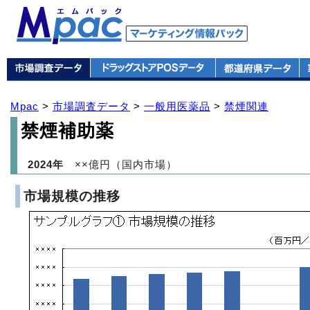
Mpac
>
市場調査データ
>
一般用医薬品
>
禁煙関連
禁煙補助薬
2024年
××億円（国内市場）
市場規模の推移