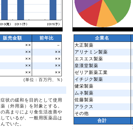
販売金額
前年比
企業名
××
－
大正製薬
××
××
アリナミン製薬
××
××
エスエス製薬
××
××
皇漢堂製薬
××
××
ゼリア新薬工業
イチジク製薬
(単位：百万円、％)
健栄製薬
ムネ製薬
佐藤製薬
諸症状の緩和を目的として使用
腸薬（外用薬）を対象とする。
アラクス
向の高まりにより食生活改善や
その他
化しているが、一般用医薬品は
合計
悩んでいた。