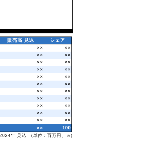
販売高 見込
シェア
××
××
××
××
××
××
××
××
××
××
××
××
××
××
××
××
××
××
××
××
××
××
××
100
2024年 見込 (単位：百万円、％)