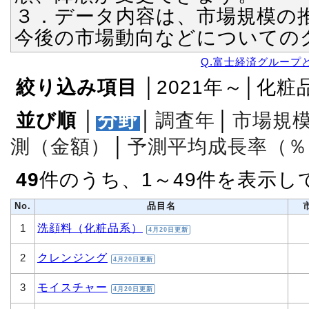
３．データ内容は、市場規模の
今後の市場動向などについての
Q.富士経済グループ
絞り込み項目
│2021年～│化粧
並び順
│
分野
│
調査年
│
市場規
測（金額）
│
予測平均成長率（％
49
件のうち、1～49件を表示し
No.
品目名
洗顔料（化粧品系）
1
4月20日更新
クレンジング
2
4月20日更新
モイスチャー
3
4月20日更新