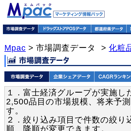
Mpac
> 市場調査データ >
化粧
１．富士経済グループが実施し
2,500品目の市場規模、将来
す。
２．絞り込み項目で件数の絞り
順、降順が変更できます。