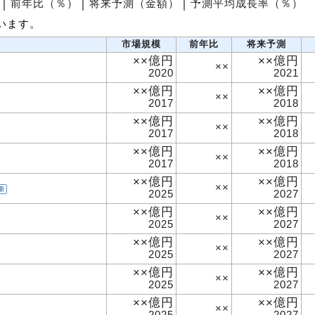
│
前年比（％）
│
将来予測（金額）
│
予測平均成長率（％）
います。
市場規模
前年比
将来予測
××億円
××億円
××
2020
2021
××億円
××億円
××
2017
2018
××億円
××億円
××
2017
2018
××億円
××億円
××
2017
2018
××億円
××億円
××
新
2025
2027
××億円
××億円
××
2025
2027
××億円
××億円
××
2025
2027
××億円
××億円
××
2025
2027
××億円
××億円
××
2025
2027