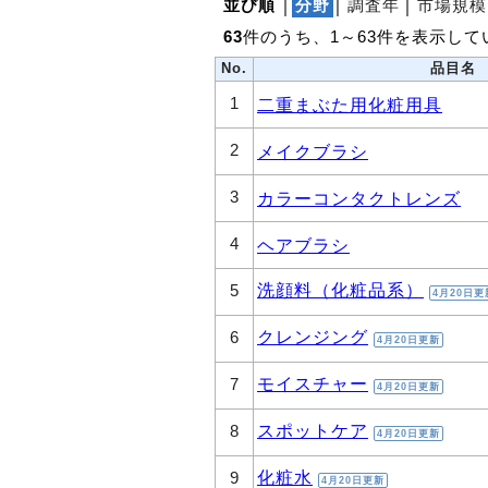
並び順
│
分野
│
調査年
│
市場規模
63
件のうち、1～63件を表示して
No.
品目名
1
二重まぶた用化粧用具
2
メイクブラシ
3
カラーコンタクトレンズ
4
ヘアブラシ
洗顔料（化粧品系）
5
4月20日更
クレンジング
6
4月20日更新
モイスチャー
7
4月20日更新
スポットケア
8
4月20日更新
化粧水
9
4月20日更新