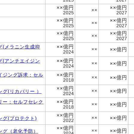
××億円
××億円
××
2025
2027
××億円
××億円
××
2025
2027
××億円
××億円
××
2025
2027
××億円
グ(メラニン生成抑
××億円
××
2024
××億円
グ(アンチエイジン
××億円
××
2024
××億円
イジング訴求：セル
××億円
××
2018
××億円
××億円
グ(リカバリー ）
××
2024
××億円
リー：セルフセレク
××億円
××
2018
××億円
××億円
グ(プロテクト)
××
2022
××億円
××億円
ング（老化予防）
××
2024