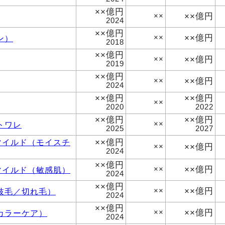
××億円
××億円
××
2024
××億円
××億円
ン）
××
2018
××億円
××億円
××
2019
××億円
××億円
××
2024
××億円
××億円
××
2020
2022
××億円
××億円
トワレ
××
2025
2027
××億円
マイルド（モイスチ
××億円
××
2024
××億円
××億円
マイルド（敏感肌）
××
2024
××億円
××億円
枝毛／切れ毛）
××
2024
××億円
××億円
カラーケア）
××
2024