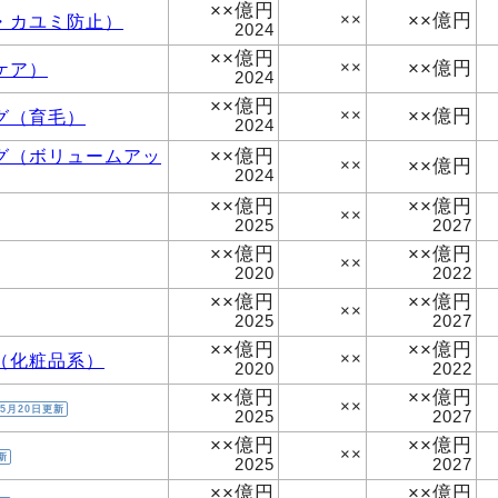
××億円
××億円
・カユミ防止）
××
2024
××億円
××億円
ケア）
××
2024
××億円
××億円
グ（育毛）
××
2024
××億円
グ（ボリュームアッ
××億円
××
2024
××億円
××億円
××
2025
2027
××億円
××億円
××
2020
2022
××億円
××億円
××
2025
2027
××億円
××億円
（化粧品系）
××
2020
2022
××億円
××億円
××
5月20日更新
2025
2027
××億円
××億円
××
新
2025
2027
××億円
××億円