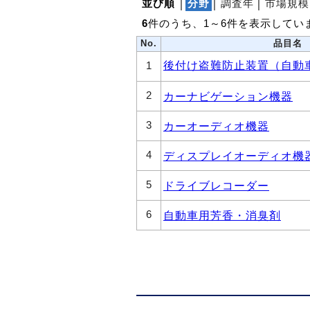
並び順
│
分野
│
調査年
│
市場規模
6
件のうち、1～6件を表示してい
No.
品目名
後付け盗難防止装置（自動
1
2
カーナビゲーション機器
3
カーオーディオ機器
4
ディスプレイオーディオ機
5
ドライブレコーダー
6
自動車用芳香・消臭剤