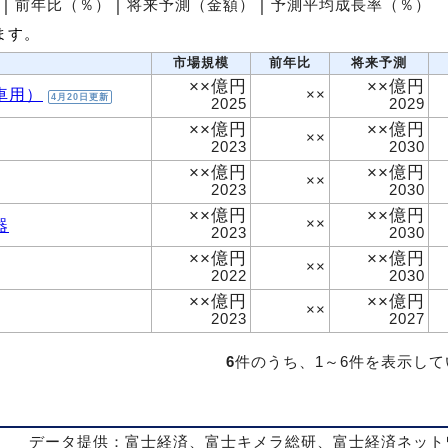
│
前年比（％）
│
将来予測（金額）
│
予測平均成長率（％）
ます。
市場規模
前年比
将来予測
××億円
××億円
車用）
××
4月20日更新
2025
2029
××億円
××億円
××
2023
2030
××億円
××億円
××
2023
2030
××億円
××億円
器
××
2023
2030
××億円
××億円
××
2022
2030
××億円
××億円
××
2023
2027
6
件のうち、1～6件を表示し
データ提供：富士経済、富士キメラ総研、富士経済ネット