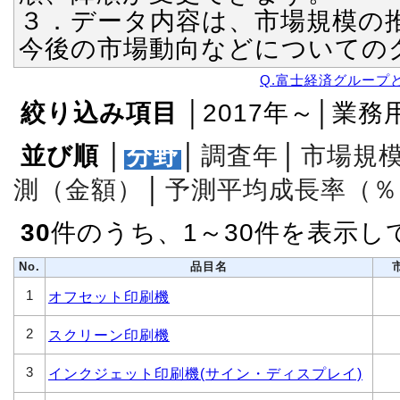
３．データ内容は、市場規模の
今後の市場動向などについての
Q.富士経済グループ
絞り込み項目
│2017年～│業
並び順
│
分野
│
調査年
│
市場規
測（金額）
│
予測平均成長率（％
30
件のうち、1～30件を表示し
No.
品目名
1
オフセット印刷機
2
スクリーン印刷機
3
インクジェット印刷機(サイン・ディスプレイ)