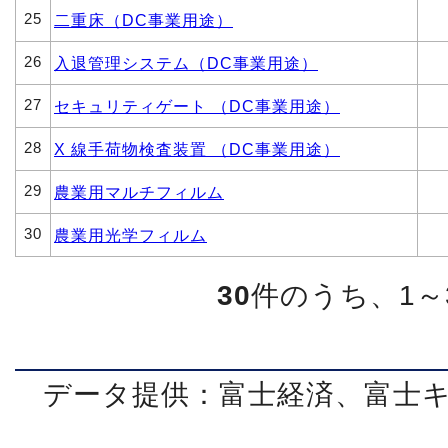
25
二重床（DC事業用途）
26
入退管理システム（DC事業用途）
27
セキュリティゲート （DC事業用途）
28
X 線手荷物検査装置 （DC事業用途）
29
農業用マルチフィルム
30
農業用光学フィルム
30
件のうち、1～
データ提供：富士経済、富士