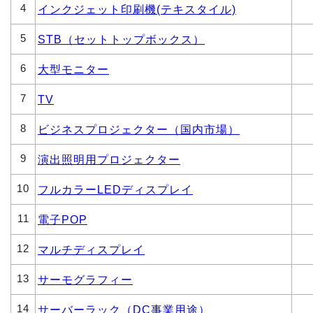
4
インクジェット印刷機(テキスタイル)
5
STB（セットトップボックス）
6
大型モニター
7
TV
8
ビジネスプロジェクター（国内市場）
9
演出照明用プロジェクター
10
フルカラーLEDディスプレイ
11
電子POP
12
マルチディスプレイ
13
サーモグラフィー
14
サーバーラック（DC事業用途）