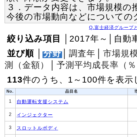
３．データ内容は、市場規模の
今後の市場動向などについての
Q.富士経済グループ
絞り込み項目
│2017年～│自動
並び順
│
分野
│
調査年
│
市場規
測（金額）
│
予測平均成長率（％
113
件のうち、1～100件を表
No.
品目名
1
自動運転支援システム
2
インジェクター
3
スロットルボディ