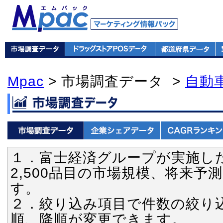
Mpac
> 市場調査データ >
自動
１．富士経済グループが実施し
2,500品目の市場規模、将来
す。
２．絞り込み項目で件数の絞り
順、降順が変更できます。