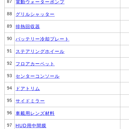
87
電動ウォーターポンプ
88
グリルシャッター
89
排熱回収器
90
バッテリー冷却プレート
91
ステアリングホイール
92
フロアカーペット
93
センターコンソール
94
ドアトリム
95
サイドミラー
96
車載用レンズ材料
97
HUD用中間膜