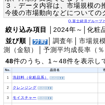
３．データ内容は、市場規模の
今後の市場動向などについての
Q.富士経済グループ
絞り込み項目
│2024年～│化粧
並び順
│
分野
│
調査年
│
市場規
測（金額）
│
予測平均成長率（％
48
件のうち、1～48件を表示し
No.
品目名
洗顔料（化粧品系）
1
4月20日更新
クレンジング
2
4月20日更新
モイスチャー
3
4月20日更新