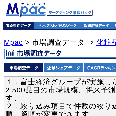
Mpac
> 市場調査データ >
化粧
１．富士経済グループが実施し
2,500品目の市場規模、将来
す。
２．絞り込み項目で件数の絞り
順、降順が変更できます。