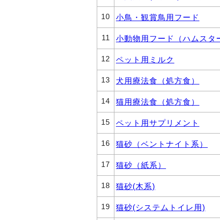
10
小鳥・観賞鳥用フード
11
小動物用フード（ハムスタ
12
ペット用ミルク
13
犬用療法食（処方食）
14
猫用療法食（処方食）
15
ペット用サプリメント
16
猫砂（ベントナイト系）
17
猫砂（紙系）
18
猫砂(木系)
19
猫砂(システムトイレ用)