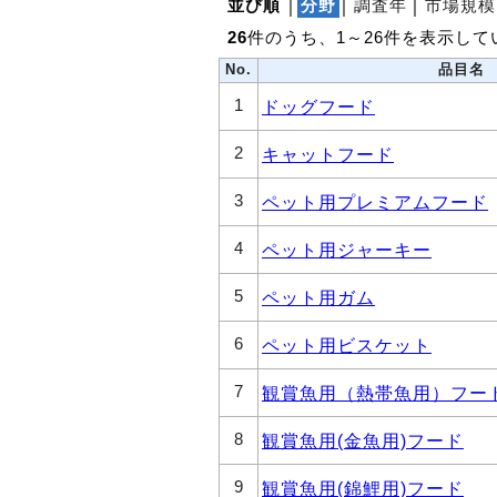
並び順
│
分野
│
調査年
│
市場規模
26
件のうち、1～26件を表示して
No.
品目名
1
ドッグフード
2
キャットフード
3
ペット用プレミアムフード
4
ペット用ジャーキー
5
ペット用ガム
6
ペット用ビスケット
7
観賞魚用（熱帯魚用）フー
8
観賞魚用(金魚用)フード
9
観賞魚用(錦鯉用)フード