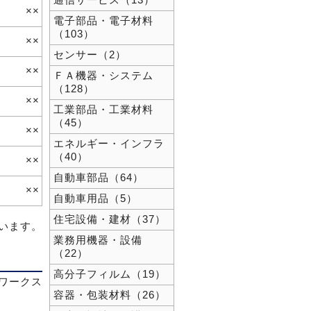
通信サービス（13）
××
電子部品・電子材料
（103）
××
センサー（2）
××
ＦＡ機器・システム
（128）
××
工業部品・工業材料
（45）
××
エネルギー・インフラ
（40）
××
自動車部品（64）
××
自動車用品（5）
住宅設備・建材（37）
ています。
業務用機器・設備
（22）
高分子フィルム（19）
ワークス
容器・包装材料（26）