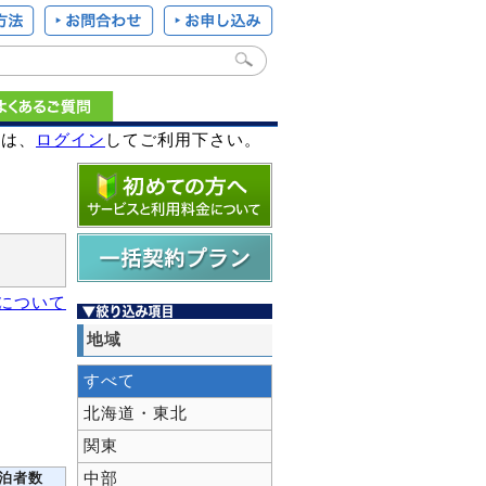
様は、
ログイン
してご利用下さい。
計について
地域
すべて
北海道・東北
関東
中部
泊者数