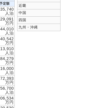
予定額
近畿
635,740
人泊
中国
629,091
四国
万円
九州・沖縄
744,010
人泊
840,542
万円
813,910
人泊
584,279
万円
216,000
人泊
372,393
万円
556,700
人泊
606,534
万円