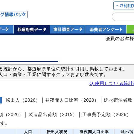
会員のお客
る統計から、都道府県単位の統計を引用し掲載しています。
人口・商業・工業に関するグラフおよび数表です。
Q.使用している統
）
│
転出入（2026）
│
昼夜間人口比率（2020）
│
延べ宿泊者数
（2026）
│
製造品出荷額（2019）
│
工事費予定額（2026）
ます。
人口
転出入状況
昼夜間人口比率
延べ宿