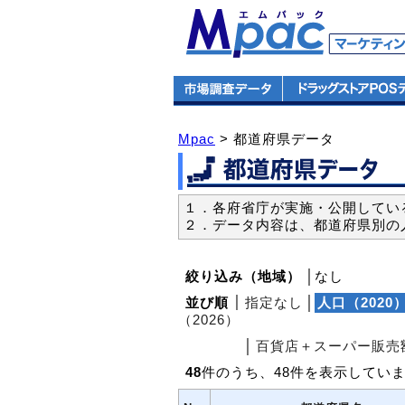
Mpac
> 都道府県データ
１．各府省庁が実施・公開してい
２．データ内容は、都道府県別の
絞り込み（地域）
│なし
並び順
│
指定なし
│
人口（2020
（2026）
│
百貨店＋スーパー販売額
48
件のうち、48件を表示してい