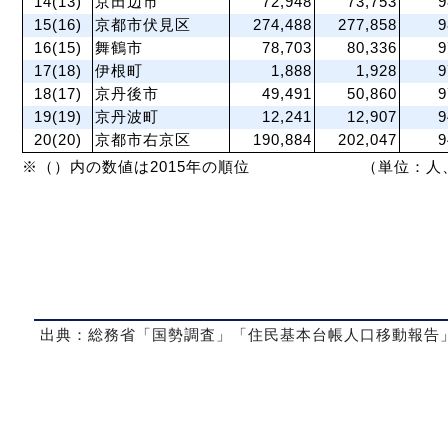
14(13)
京田辺市
72,948
73,753
9
15(16)
京都市伏見区
274,488
277,858
9
16(15)
舞鶴市
78,703
80,336
9
17(18)
伊根町
1,888
1,928
9
18(17)
京丹後市
49,491
50,860
9
19(19)
京丹波町
12,241
12,907
9
20(20)
京都市右京区
190,884
202,047
9
※（）内の数値は2015年の順位
（単位：人
出典：総務省「国勢調査」「住民基本台帳人口移動報告
運営会社
│
個人情報保護方針
│
利用規約
│
特定商取引法に基