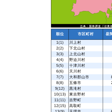
順位
市区町村
昼
1(1)
川上村
2(2)
下北山村
3(3)
上北山村
4(4)
野迫川村
5(5)
十津川村
6(6)
天川村
7(7)
大和郡山市
8(8)
五條市
9(12)
黒滝村
10(13)
東吉野村
11(11)
吉野町
12(15)
高取町
13(9)
天理市