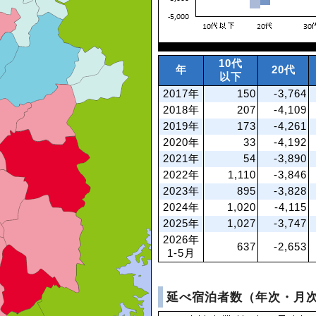
10代
年
20代
以下
2017年
150
-3,764
2018年
207
-4,109
2019年
173
-4,261
2020年
33
-4,192
2021年
54
-3,890
2022年
1,110
-3,846
2023年
895
-3,828
2024年
1,020
-4,115
2025年
1,027
-3,747
2026年
637
-2,653
1-5月
延べ宿泊者数（年次・月次）