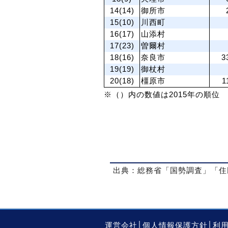
14(14)
御所市
15(10)
川西町
16(17)
山添村
17(23)
曽爾村
18(16)
奈良市
3
19(19)
御杖村
20(18)
橿原市
1
※（）内の数値は2015年の順位
出典：総務省「国勢調査」「住
運営会社
│
個人情報保護方針
│
利