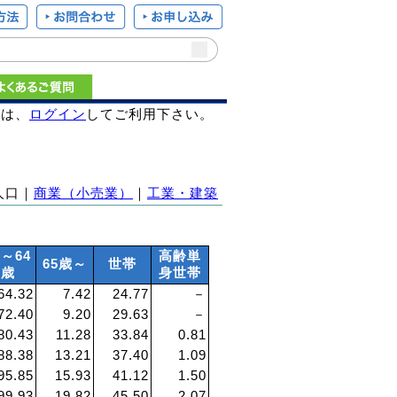
様は、
ログイン
してご利用下さい。
人口｜
商業（小売業）
｜
工業・建築
5～64
高齢単
65歳～
世帯
歳
身世帯
64.32
7.42
24.77
－
72.40
9.20
29.63
－
80.43
11.28
33.84
0.81
88.38
13.21
37.40
1.09
95.85
15.93
41.12
1.50
99.93
19.82
45.50
2.07