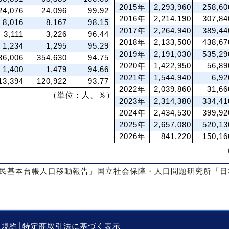
2015年
2,293,960
258,60
24,076
24,096
99.92
2016年
2,214,190
307,84
8,016
8,167
98.15
2017年
2,264,940
389,44
3,111
3,226
96.44
2018年
2,133,500
438,67
1,234
1,295
95.29
2019年
2,191,030
535,29
36,006
354,630
94.75
2020年
1,422,950
56,89
1,400
1,479
94.66
2021年
1,544,940
6,92
13,394
120,922
93.77
2022年
2,039,860
31,66
（単位：人、％）
2023年
2,314,380
334,41
2024年
2,434,530
399,92
2025年
2,657,080
520,13
2026年
841,220
150,16
民基本台帳人口移動報告」国立社会保障・人口問題研究所「日
用規約
│
特定商取引法に基づく表示