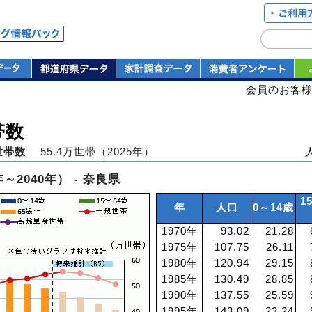
会員のお客
帯数
世帯数
55.4万世帯（2025年）
2040年） - 奈良県
1
年
人口
0～14歳
1970年
93.02
21.28
1975年
107.75
26.11
1980年
120.94
29.15
1985年
130.49
28.85
1990年
137.55
25.59
1995年
143.09
23.24