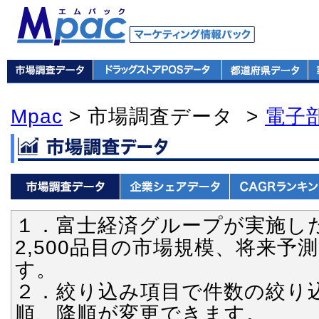
Mpac
> 市場調査データ >
電子
１．富士経済グループが実施し
2,500品目の市場規模、将来
す。
２．絞り込み項目で件数の絞り
順、降順が変更できます。