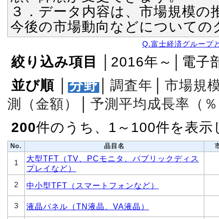
３．データ内容は、市場規模の
今後の市場動向などについての
Q.富士経済グループ
絞り込み項目
│2016年～│電
並び順
│
分野
│
調査年
│
市場規
測（金額）
│
予測平均成長率（％
200
件のうち、1～100件を表
No.
品目名
大型TFT（TV、PCモニタ、パブリックディス
1
プレイなど）
2
中小型TFT（スマートフォンなど）
3
液晶パネル（TN液晶、VA液晶）