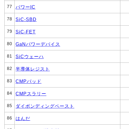
77
パワーIC
78
SiC-SBD
79
SiC-FET
80
GaNパワーデバイス
81
SiCウェーハ
82
半導体レジスト
83
CMPパッド
84
CMPスラリー
85
ダイボンディングペースト
86
はんだ