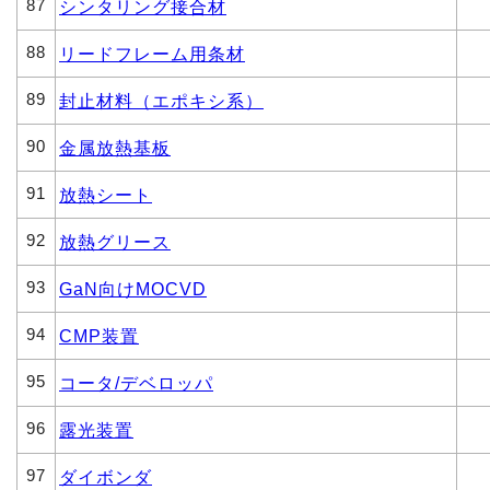
87
シンタリング接合材
88
リードフレーム用条材
89
封止材料（エポキシ系）
90
金属放熱基板
91
放熱シート
92
放熱グリース
93
GaN向けMOCVD
94
CMP装置
95
コータ/デベロッパ
96
露光装置
97
ダイボンダ