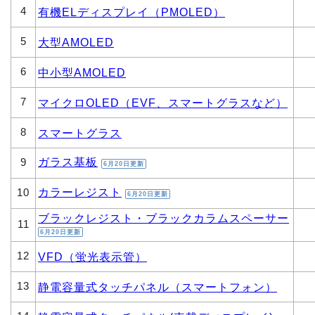
4
有機ELディスプレイ（PMOLED）
5
大型AMOLED
6
中小型AMOLED
7
マイクロOLED（EVF、スマートグラスなど）
8
スマートグラス
ガラス基板
9
6月20日更新
カラーレジスト
10
6月20日更新
ブラックレジスト・ブラックカラムスペーサー
11
6月20日更新
12
VFD（蛍光表示管）
13
静電容量式タッチパネル（スマートフォン）