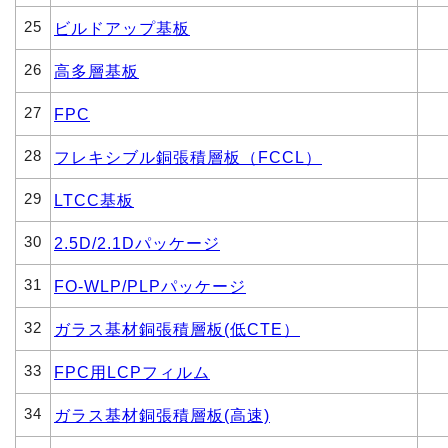
25
ビルドアップ基板
26
高多層基板
27
FPC
28
フレキシブル銅張積層板（FCCL）
29
LTCC基板
30
2.5D/2.1Dパッケージ
31
FO-WLP/PLPパッケージ
32
ガラス基材銅張積層板(低CTE）
33
FPC用LCPフィルム
34
ガラス基材銅張積層板(高速)