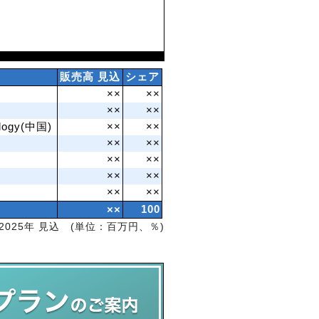
販売高 見込
シェア
××
××
××
××
ology(中国)
××
××
××
××
××
××
××
××
××
××
××
100
2025年 見込 (単位：百万円、％)