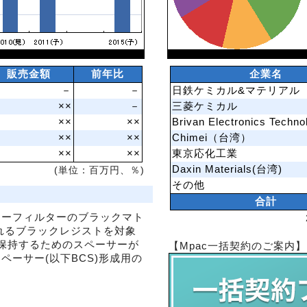
販売金額
前年比
企業名
－
－
日鉄ケミカル&マテリアル
××
－
三菱ケミカル
××
××
Brivan Electronics Techn
××
××
Chimei（台湾）
××
××
東京応化工業
Daxin Materials(台湾)
(単位：百万円、％)
その他
合計
ラーフィルターのブラックマト
られるブラックレジストを対象
保持するためのスペーサーが
【Mpac一括契約のご案内】
ペーサー(以下BCS)形成用の