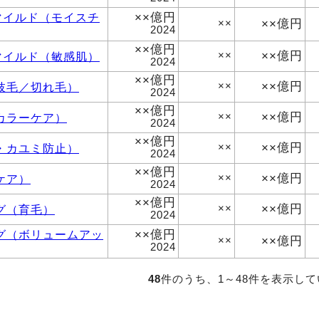
××億円
マイルド（モイスチ
××億円
××
2024
××億円
××億円
マイルド（敏感肌）
××
2024
××億円
××億円
枝毛／切れ毛）
××
2024
××億円
××億円
カラーケア）
××
2024
××億円
××億円
・カユミ防止）
××
2024
××億円
××億円
ケア）
××
2024
××億円
××億円
グ（育毛）
××
2024
××億円
グ（ボリュームアッ
××億円
××
2024
48
件のうち、1～48件を表示し