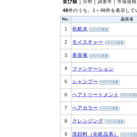
並び順
│
分野
│
調査年
│
市場規模
48
件のうち、1～48件を表示して
No.
品目名
化粧水
1
4月20日更新
モイスチャー
2
4月20日更新
美容液
3
4月20日更新
4
ファンデーション
シャンプー
5
5月20日更新
ヘアトリートメント
6
5月20日更
ヘアカラー
7
5月20日更新
クレンジング
8
4月20日更新
洗顔料（化粧品系）
9
4月20日更