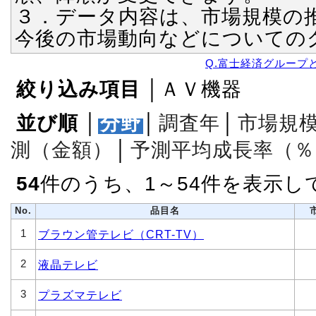
３．データ内容は、市場規模の
今後の市場動向などについての
Q.富士経済グループ
絞り込み項目
│ＡＶ機器
並び順
│
分野
│
調査年
│
市場規
測（金額）
│
予測平均成長率（％
54
件のうち、1～54件を表示し
No.
品目名
1
ブラウン管テレビ（CRT-TV）
2
液晶テレビ
3
プラズマテレビ