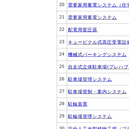
20
需要家用蓄電システム（住
21
需要家用蓄電システム
22
配電用変圧器
23
キュービクル式高圧受電設
24
機械式パーキングシステム
25
自走式立体駐車場(プレハブ
26
駐車場管理システム
27
駐車場管制・案内システム
28
駐輪装置
29
駐輪場管理システム
30
完全人工光型植物工場（プ