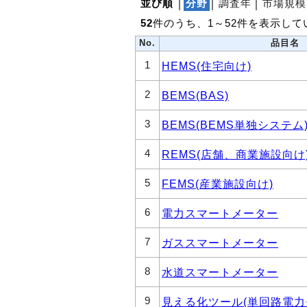
並び順
│
分野
│
調査年
│
市場規模
52
件のうち、1～52件を表示して
No.
品目名
1
HEMS(住宅向け)
2
BEMS(BAS)
3
BEMS(BEMS単独システム
4
REMS(店舗、商業施設向け
5
FEMS(産業施設向け)
6
電力スマートメーター
7
ガススマートメーター
8
水道スマートメーター
9
見える化ツール(単回路電力