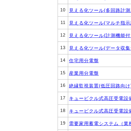
10
見える化ツール(多回路計測
11
見える化ツール(マルチ指示
12
見える化ツール(計測機能付
13
見える化ツール(データ収集
14
住宅用分電盤
15
産業用分電盤
16
絶縁監視装置(低圧回路向け
17
キュービクル式高圧受電設
18
キュービクル式高圧受電設
19
需要家用蓄電システム（業