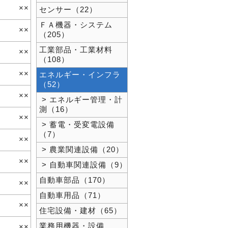
××
センサー（22）
ＦＡ機器・システム
××
（205）
工業部品・工業材料
××
（108）
××
エネルギー・インフラ
（52）
××
> エネルギー管理・計
測（16）
××
> 蓄電・受変電設備
（7）
××
> 農業関連設備（20）
××
> 自動車関連設備（9）
自動車部品（170）
××
自動車用品（71）
××
住宅設備・建材（65）
業務用機器・設備
××