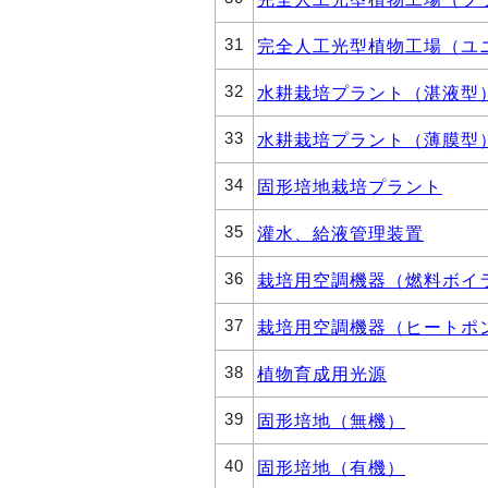
31
完全人工光型植物工場（ユ
32
水耕栽培プラント（湛液型
33
水耕栽培プラント（薄膜型
34
固形培地栽培プラント
35
灌水、給液管理装置
36
栽培用空調機器（燃料ボイ
37
栽培用空調機器（ヒートポ
38
植物育成用光源
39
固形培地（無機）
40
固形培地（有機）