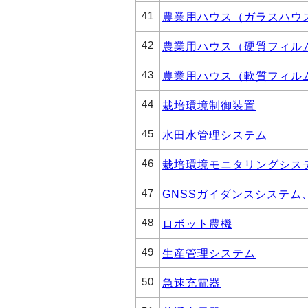
41
農業用ハウス（ガラスハウ
42
農業用ハウス（硬質フィル
43
農業用ハウス（軟質フィル
44
栽培環境制御装置
45
水田水管理システム
46
栽培環境モニタリングシス
47
GNSSガイダンスシステム
48
ロボット農機
49
生産管理システム
50
急速充電器