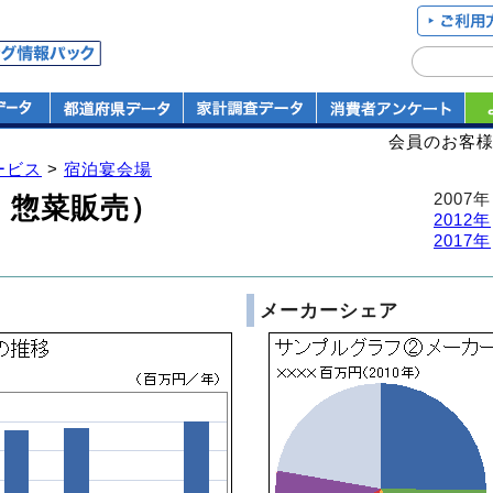
会員のお客
ービス
>
宿泊宴会場
2007年
・惣菜販売）
2012年
2017年
メーカーシェア