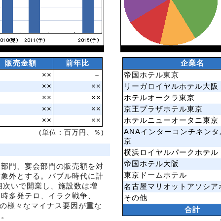
販売金額
前年比
企業名
××
－
帝国ホテル東京
××
××
リーガロイヤルホテル大阪
××
××
ホテルオークラ東京
××
××
京王プラザホテル東京
××
××
ホテルニューオータニ東京
ANAインターコンチネン
(単位：百万円、％)
京
横浜ロイヤルパークホテル
帝国ホテル大阪
飲部門、宴会部門の販売額を対
東京ドームホテル
対象外とする。バブル時代に計
に相次いで開業し、施設数は増
名古屋マリオットアソシア
同時多発テロ、イラク戦争、
その他
どの様々なマイナス要因が重な
合計
た。