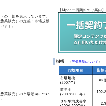
【Mpac一括契約のご案内】
ントの一部を表示しています。
・惣菜販売）の定義・市場規模
ています。
指標
（
評価基準について
）
指標項目
指標
市場規模
××
(2007年)
前年比
102.
・惣菜販売）の市場動向につい
(2007/2006年)
す。
３年平均成長率
2.
(2004-2007年)