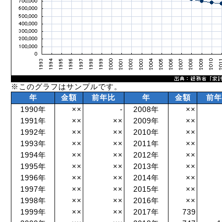
※このグラフはサンプルです。
年
金額
前年比
年
金額
前年
1990年
××
-
2008年
××
1991年
××
××
2009年
××
1992年
××
××
2010年
××
1993年
××
××
2011年
××
1994年
××
××
2012年
××
1995年
××
××
2013年
××
1996年
××
××
2014年
××
1997年
××
××
2015年
××
1998年
××
××
2016年
××
1999年
××
××
2017年
739