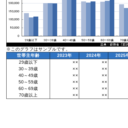
※このグラフはサンプルです。
世帯主年齢
2023年
2024年
2025
29歳以下
××
××
30～39歳
××
××
40～49歳
××
××
50～59歳
××
××
60～69歳
××
××
70歳以上
××
××