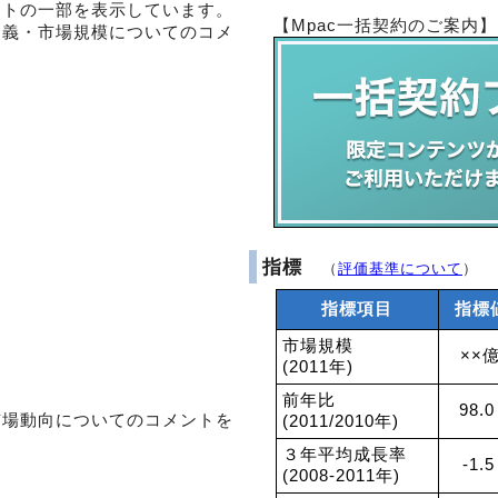
ントの一部を表示しています。
【Mpac一括契約のご案内】
定義・市場規模についてのコメ
指標
（
評価基準について
）
指標項目
指標
市場規模
××
(2011年)
前年比
98.0
市場動向についてのコメントを
(2011/2010年)
３年平均成長率
-1.
(2008-2011年)