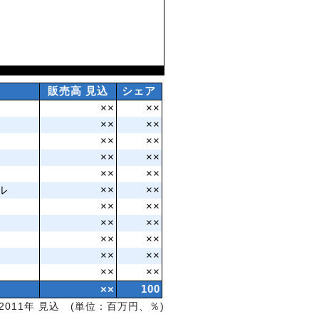
販売高 見込
シェア
××
××
××
××
××
××
××
××
××
××
ル
××
××
××
××
××
××
××
××
××
××
××
××
××
100
2011年 見込 (単位：百万円、％)