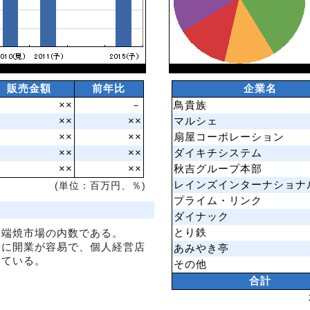
販売金額
前年比
企業名
××
－
鳥貴族
××
××
マルシェ
××
××
扇屋コーポレーション
××
××
ダイキチシステム
××
××
秋吉グループ本部
レインズインターナショナ
(単位：百万円、％)
プライム・リンク
ダイナック
とり鉄
炉端焼市場の内数である。
めに開業が容易で、個人経営店
あみやき亭
している。
その他
合計