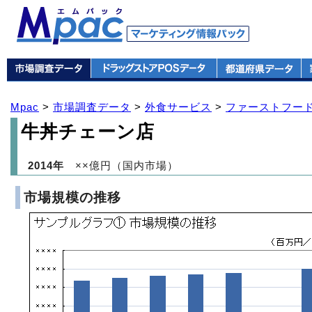
Mpac
>
市場調査データ
>
外食サービス
>
ファーストフード
牛丼チェーン店
2014年
××億円（国内市場）
市場規模の推移