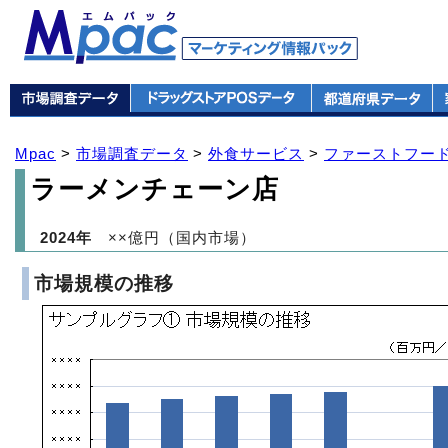
Mpac
>
市場調査データ
>
外食サービス
>
ファーストフード
ラーメンチェーン店
2024年
××億円（国内市場）
市場規模の推移