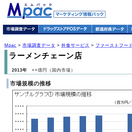
Mpac
>
市場調査データ
>
外食サービス
>
ファーストフード
ラーメンチェーン店
2013年
××億円（国内市場）
市場規模の推移