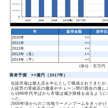
年
販売金額
前年比
2010年
××
2011年
××
2012年
××
2013年（見）
××
2014年（予）
××
(単位：百万円、
将来予測 ××億円（2017年）
当該市場は個人店を中心として構成されてきたが
人経営の零細店の撤退やチェーン間の競合の激し
ら1990年代半ばから市場は減少推移を辿るように
った。
2000年頃からのご当地ラーメンブームをきっかけ