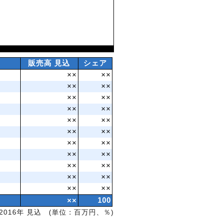
販売高 見込
シェア
××
××
××
××
××
××
××
××
××
××
××
××
××
××
××
××
××
××
××
××
××
××
××
100
2016年 見込 (単位：百万円、％)