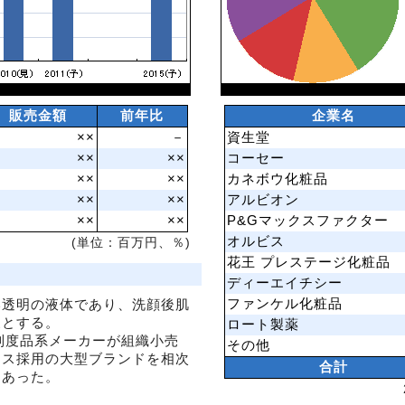
販売金額
前年比
企業名
××
－
資生堂
××
××
コーセー
××
××
カネボウ化粧品
××
××
アルビオン
××
××
P&Gマックスファクター
オルビス
(単位：百万円、％)
花王 プレステージ化粧品
ディーエイチシー
ファンケル化粧品
い透明の液体であり、洗顔後肌
象とする。
ロート製薬
は制度品系メーカーが組織小売
その他
イス採用の大型ブランドを相次
合計
にあった。