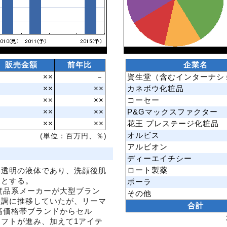
販売金額
前年比
企業名
××
－
資生堂（含むインターナシ
××
××
カネボウ化粧品
××
××
コーセー
××
××
P&Gマックスファクター
××
××
花王 プレステージ化粧品
オルビス
(単位：百万円、％)
アルビオン
ディーエイチシー
ロート製薬
い透明の液体であり、洗顔後肌
象とする。
ポーラ
制度品系メーカーが大型ブラン
その他
堅調に推移していたが、リーマ
合計
は高価格帯ブランドからセル
フトが進み、加えて1アイテ