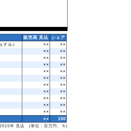
販売高 見込
シェア
ョナル）
××
××
××
××
××
××
××
××
××
××
××
××
××
××
××
××
××
××
××
××
××
××
××
100
2015年 見込 (単位：百万円、％)