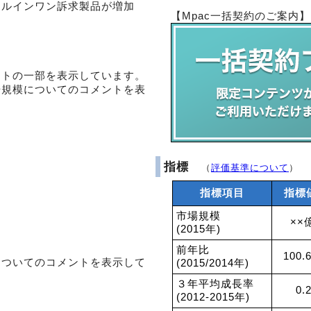
ールインワン訴求製品が増加
【Mpac一括契約のご案内】
ントの一部を表示しています。
場規模についてのコメントを表
指標
（
評価基準について
）
指標項目
指標
市場規模
××
(2015年)
前年比
100.
についてのコメントを表示して
(2015/2014年)
３年平均成長率
0.
(2012-2015年)