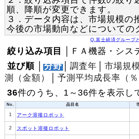
順、降順が変更できます。
３．データ内容は、市場規模の
今後の市場動向などについての
Q.富士経済グループ
絞り込み項目
│ＦＡ機器・シス
並び順
│
分野
│
調査年
│
市場規
測（金額）
│
予測平均成長率（％
36
件のうち、1～36件を表示し
No.
品目名
1
アーク溶接ロボット
2
スポット溶接ロボット