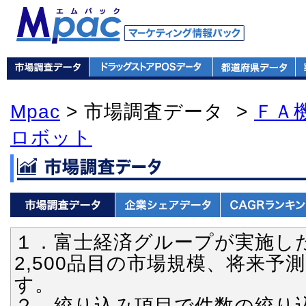
Mpac
> 市場調査データ >
ＦＡ
ロボット
１．富士経済グループが実施し
2,500品目の市場規模、将来
す。
２．絞り込み項目で件数の絞り