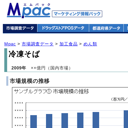
Mpac
>
市場調査データ
>
加工食品
>
めん類
冷凍そば
2009年
××億円（国内市場）
市場規模の推移