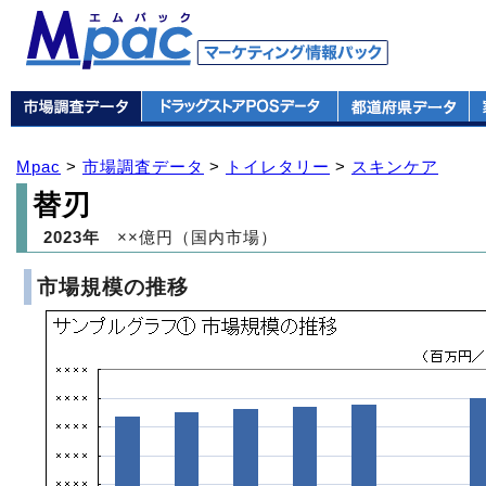
Mpac
>
市場調査データ
>
トイレタリー
>
スキンケア
替刃
2023年
××億円（国内市場）
市場規模の推移