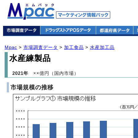
Mpac
>
市場調査データ
>
加工食品
>
水産加工品
水産練製品
2021年
××億円（国内市場）
市場規模の推移