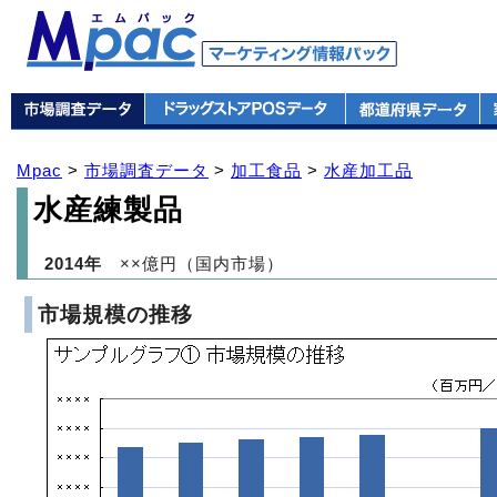
Mpac
>
市場調査データ
>
加工食品
>
水産加工品
水産練製品
2014年
××億円（国内市場）
市場規模の推移