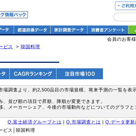
会員のお客
ービス
>
韓国料理
場調査より、約2,500品目の市場規模、将来予測の一覧を表
み、並び順の項目で昇順、降順が変更できます。
移、メーカーシェア、今後の市場動向などについてのグラフと
Q.富士経済グループとは
|
Q.市場調査とは
|
Q.データ更
サービス│韓国料理