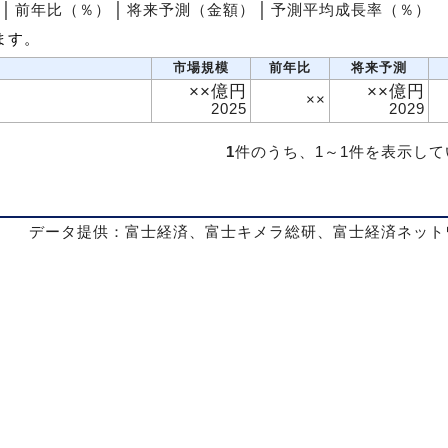
│
前年比（％）
│
将来予測（金額）
│
予測平均成長率（％）
ます。
市場規模
前年比
将来予測
××億円
××億円
××
2025
2029
1
件のうち、1～1件を表示し
データ提供：富士経済、富士キメラ総研、富士経済ネット