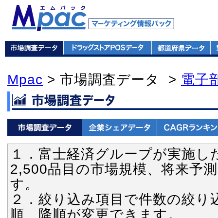
Mpac
> 市場調査データ >
電子
１．富士経済グループが実施し
2,500品目の市場規模、将来
す。
２．絞り込み項目で件数の絞り
順、降順が変更できます。