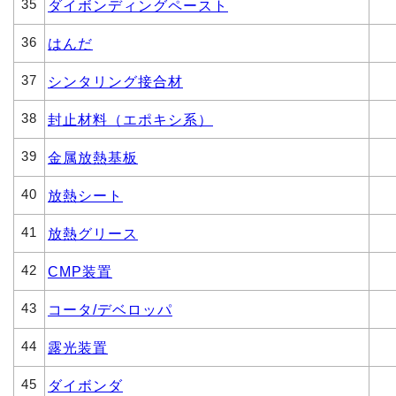
35
ダイボンディングペースト
36
はんだ
37
シンタリング接合材
38
封止材料（エポキシ系）
39
金属放熱基板
40
放熱シート
41
放熱グリース
42
CMP装置
43
コータ/デベロッパ
44
露光装置
45
ダイボンダ