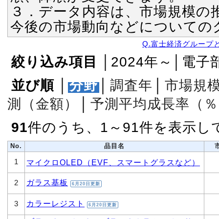
３．データ内容は、市場規模の
今後の市場動向などについての
Q.富士経済グループ
絞り込み項目
│2024年～│電
並び順
│
分野
│
調査年
│
市場規
測（金額）
│
予測平均成長率（％
91
件のうち、1～91件を表示し
No.
品目名
1
マイクロOLED（EVF、スマートグラスなど）
ガラス基板
2
6月20日更新
カラーレジスト
3
6月20日更新