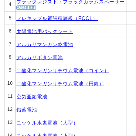
ブラックレジスト・ブラックカラムスペーサー
4
6月20日更新
5
フレキシブル銅張積層板（FCCL）
6
太陽電池用バックシート
7
アルカリマンガン乾電池
8
アルカリボタン電池
9
二酸化マンガンリチウム電池（コイン）
10
二酸化マンガンリチウム電池（円筒）
11
空気亜鉛電池
12
鉛蓄電池
13
ニッケル水素電池（大型）
14
ニッケル水素電池（小型）