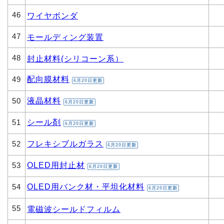
46
ワイヤボンダ
47
モールディング装置
48
封止材料(シリコーン系）
配向膜材料
49
6月20日更新
液晶材料
50
6月20日更新
シール剤
51
6月20日更新
フレキシブルガラス
52
6月20日更新
OLED用封止材
53
6月20日更新
OLED用バンク材・平坦化材料
54
6月20日更新
55
電磁波シールドフィルム