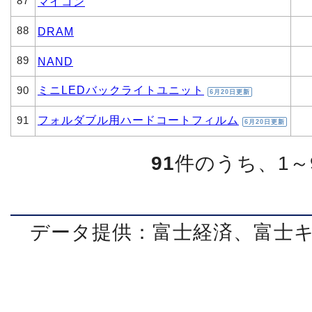
87
マイコン
88
DRAM
89
NAND
ミニLEDバックライトユニット
90
6月20日更新
フォルダブル用ハードコートフィルム
91
6月20日更新
91
件のうち、1～
データ提供：富士経済、富士