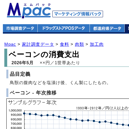
Mpac
>
家計調査データ
>
食料
>
肉類
>
加工肉
ベーコンの消費支出
2026年5月
××円／1世帯あたり
品目定義
鳥獣の腹肉などを塩漬け後、くん製にしたもの。
ベーコン - 年次推移