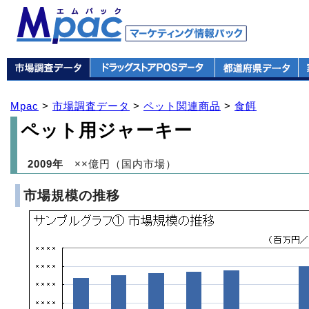
Mpac
>
市場調査データ
>
ペット関連商品
>
食餌
ペット用ジャーキー
2009年
××億円（国内市場）
市場規模の推移