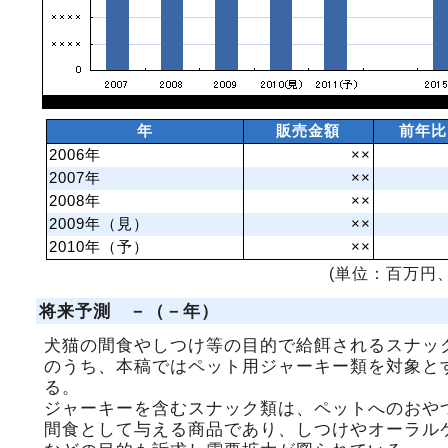
年
販売金額
前年比
2006年
××
2007年
××
2008年
××
2009年（見）
××
2010年（予）
××
(単位：百万円、
将来予測 －（－年）
犬猫の間食やしつけ等の目的で給餌されるスナッ
のうち、本稿ではペット用ジャーキー類を対象と
る。
ジャーキーを含むスナック類は、ペットへのおや
間食として与える商品であり、しつけやオーラル