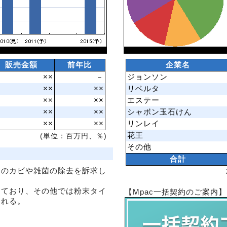
販売金額
前年比
企業名
××
－
ジョンソン
××
××
リベルタ
××
××
エステー
××
××
シャボン玉石けん
××
××
リンレイ
花王
(単位：百万円、％)
その他
合計
内のカビや雑菌の除去を訴求し
っており、その他では粉末タイ
【Mpac一括契約のご案内】
される。