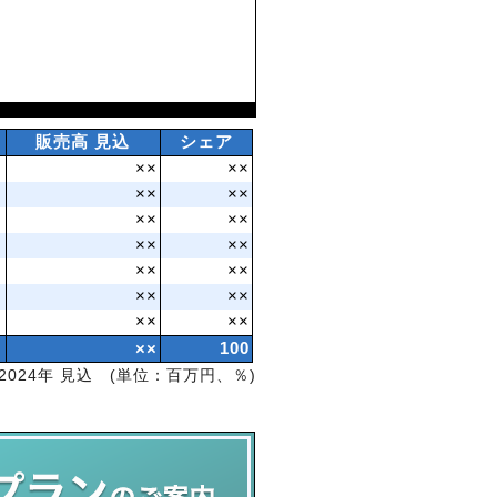
販売高 見込
シェア
××
××
××
××
××
××
××
××
××
××
××
××
××
××
××
100
2024年 見込 (単位：百万円、％)