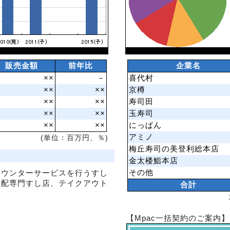
販売金額
前年比
企業名
××
－
喜代村
××
××
京樽
××
××
寿司田
××
××
玉寿司
××
××
にっぱん
アミノ
(単位：百万円、％)
梅丘寿司の美登利総本店
金太楼鮨本店
その他
カウンターサービスを行うすし
宅配専門すし店、テイクアウト
合計
【Mpac一括契約のご案内】