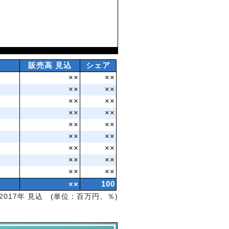
販売高 見込
シェア
××
××
××
××
××
××
××
××
××
××
××
××
××
××
××
××
××
××
××
100
2017年 見込 (単位：百万円、％)