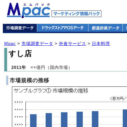
Mpac
>
市場調査データ
>
外食サービス
>
日本料理
すし店
2011年
××億円（国内市場）
市場規模の推移