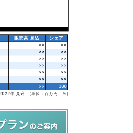
販売高 見込
シェア
××
××
××
××
××
××
××
××
××
××
××
××
××
100
2022年 見込 (単位：百万円、％)