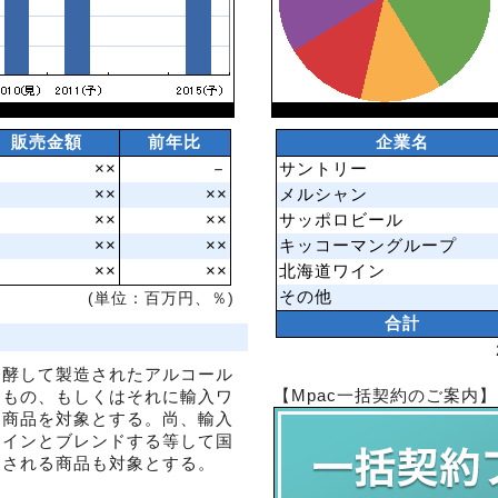
販売金額
前年比
企業名
××
－
サントリー
××
××
メルシャン
××
××
サッポロビール
××
××
キッコーマングループ
××
××
北海道ワイン
その他
(単位：百万円、％)
合計
発酵して製造されたアルコール
【Mpac一括契約のご案内】
たもの、もしくはそれに輸入ワ
た商品を対象とする。尚、輸入
ワインとブレンドする等して国
売される商品も対象とする。