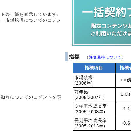
ントの一部を表示しています。
義・市場規模についてのコメン
指標
（
評価基準について
）
指標項目
指標
市場規模
××
(2008年)
前年比
98.9
場動向についてのコメントを表
(2008/2007年)
３年平均成長率
-1.
(2005-2008年)
長期平均成長率
-0.
(2005-2013年)