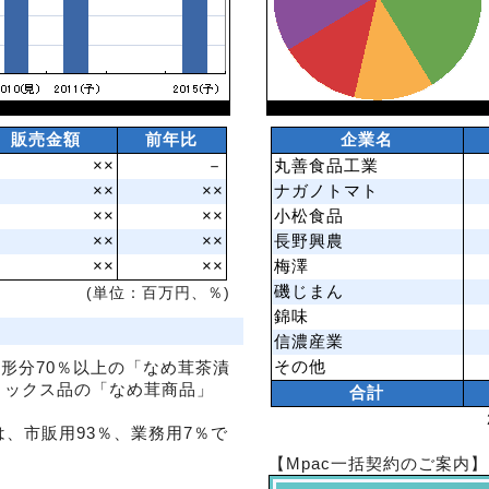
販売金額
前年比
企業名
××
－
丸善食品工業
××
××
ナガノトマト
××
××
小松食品
××
××
長野興農
××
××
梅澤
磯じまん
(単位：百万円、％)
錦味
信濃産業
その他
固形分70％以上の「なめ茸茶漬
ミックス品の「なめ茸商品」
合計
は、市販用93％、業務用7％で
【Mpac一括契約のご案内】