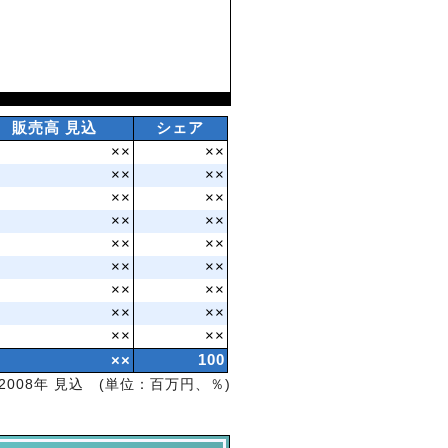
販売高 見込
シェア
××
××
××
××
××
××
××
××
××
××
××
××
××
××
××
××
××
××
××
100
2008年 見込 (単位：百万円、％)