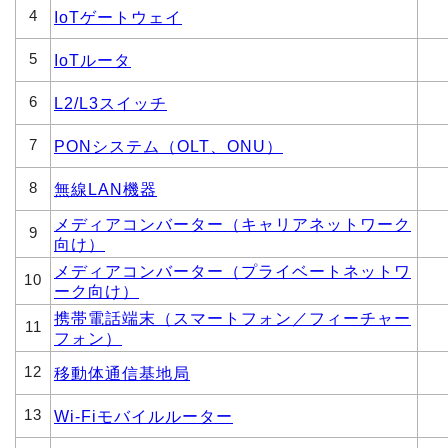
4
IoTゲートウェイ
5
IoTルータ
6
L2/L3スイッチ
7
PONシステム（OLT、ONU）
8
無線LAN機器
メディアコンバーター（キャリアネットワーク
9
向け）
メディアコンバーター（プライベートネットワ
10
ーク向け）
携帯電話端末（スマートフォン／フィーチャー
11
フォン）
12
移動体通信基地局
13
Wi-Fiモバイルルーター