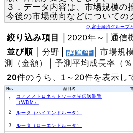
３．データ内容は、市場規模の
今後の市場動向などについての
Q.富士経済グループ
絞り込み項目
│2020年～│通信
並び順
│
分野
│
調査年
│
市場規
測（金額）
│
予測平均成長率（％
20
件のうち、1～20件を表示し
No.
品目名
コア／メトロネットワーク光伝送装置
1
（WDM）
2
ルータ（ハイエンドルータ）
3
ルータ（ローエンドルータ）