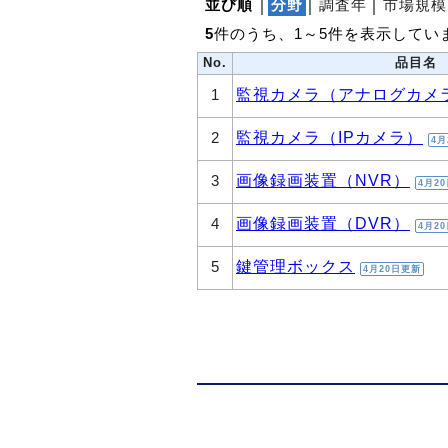
並び順
│
分野
│
調査年
│
市場規模
5
件のうち、1～5件を表示してい
No.
品目名
監視カメラ（アナログカメ
1
監視カメラ（IPカメラ）
2
4月
画像録画装置（NVR）
3
4月2
画像録画装置（DVR）
4
4月2
鍵管理ボックス
5
4月20日更新