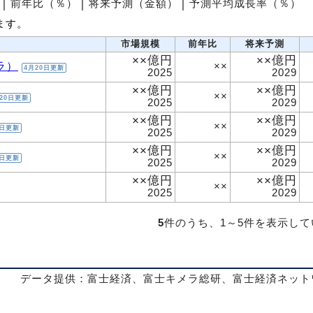
│
前年比（％）
│
将来予測（金額）
│
予測平均成長率（％）
ます。
市場規模
前年比
将来予測
××億円
××億円
ラ）
××
4月20日更新
2025
2029
××億円
××億円
××
20日更新
2025
2029
××億円
××億円
××
0日更新
2025
2029
××億円
××億円
××
0日更新
2025
2029
××億円
××億円
××
2025
2029
5
件のうち、1～5件を表示し
データ提供：富士経済、富士キメラ総研、富士経済ネット