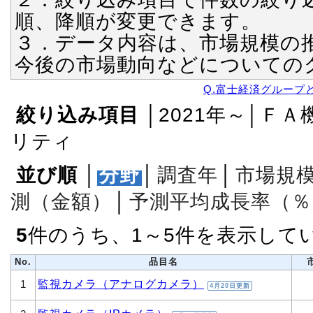
順、降順が変更できます。
３．データ内容は、市場規模の
今後の市場動向などについての
Q.富士経済グループ
絞り込み項目
│2021年～│Ｆ
リティ
並び順
│
分野
│
調査年
│
市場規
測（金額）
│
予測平均成長率（％
5
件のうち、1～5件を表示して
No.
品目名
監視カメラ（アナログカメラ）
1
4月20日更新