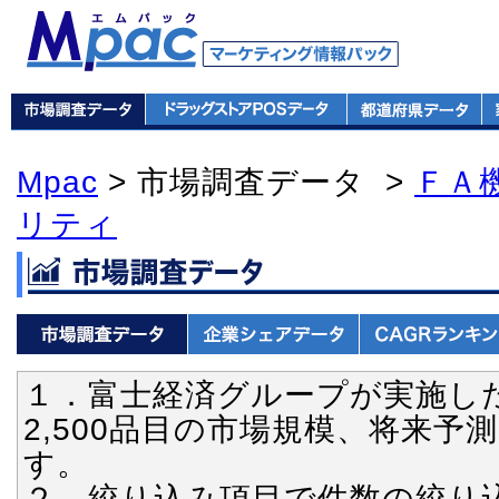
Mpac
> 市場調査データ >
ＦＡ
リティ
１．富士経済グループが実施し
2,500品目の市場規模、将来
す。
２．絞り込み項目で件数の絞り