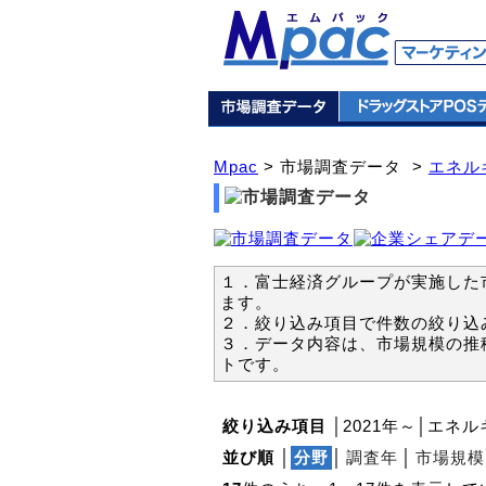
Mpac
> 市場調査データ >
エネル
１．富士経済グループが実施した市
ます。
２．絞り込み項目で件数の絞り込
３．データ内容は、市場規模の推
トです。
絞り込み項目
│2021年～│エネ
並び順
│
分野
│
調査年
│
市場規模