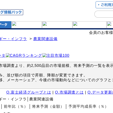
会員のお客
ギー・インフラ
>
農業関連設備
場調査より、約2,500品目の市場規模、将来予測の一覧を表
み、並び順の項目で昇順、降順が変更できます。
移、メーカーシェア、今後の市場動向などについてのグラフと
Q.富士経済グループとは
|
Q.市場調査とは
|
Q.データ更
ルギー・インフラ│農業関連設備
│
前年比（％）
│
将来予測（金額）
│
予測平均成長率（％）