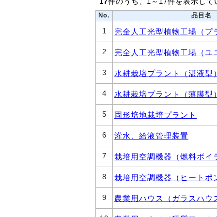
17
件のうち、1～17件を表示して
No.
品目名
1
完全人工光型植物工場（プ
2
完全人工光型植物工場（ユ
3
水耕栽培プラント（湛液型
4
水耕栽培プラント（薄膜型
5
固形培地栽培プラント
6
灌水、給液管理装置
7
栽培用空調機器（燃料ボイ
8
栽培用空調機器（ヒートポ
9
農業用ハウス（ガラスハウ