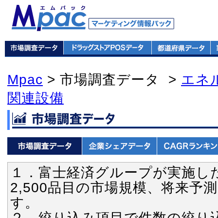
Mpac
> 市場調査データ >
エネ
関連設備
１．富士経済グループが実施し
2,500品目の市場規模、将来
す。
２．絞り込み項目で件数の絞り