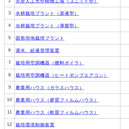
2
完全人工光型植物工場（ユニット型）
3
水耕栽培プラント（湛液型）
4
水耕栽培プラント（薄膜型）
5
固形培地栽培プラント
6
灌水、給液管理装置
7
栽培用空調機器（燃料ボイラ）
8
栽培用空調機器（ヒートポンプエアコン）
9
農業用ハウス（ガラスハウス）
10
農業用ハウス（硬質フィルムハウス）
11
農業用ハウス（軟質フィルムハウス）
12
栽培環境制御装置