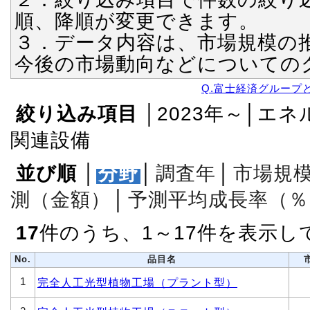
順、降順が変更できます。
３．データ内容は、市場規模の
今後の市場動向などについての
Q.富士経済グループ
絞り込み項目
│2023年～│エ
関連設備
並び順
│
分野
│
調査年
│
市場規
測（金額）
│
予測平均成長率（％
17
件のうち、1～17件を表示し
No.
品目名
1
完全人工光型植物工場（プラント型）