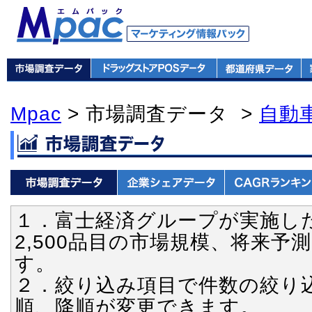
Mpac
> 市場調査データ >
自動
１．富士経済グループが実施し
2,500品目の市場規模、将来
す。
２．絞り込み項目で件数の絞り
順、降順が変更できます。