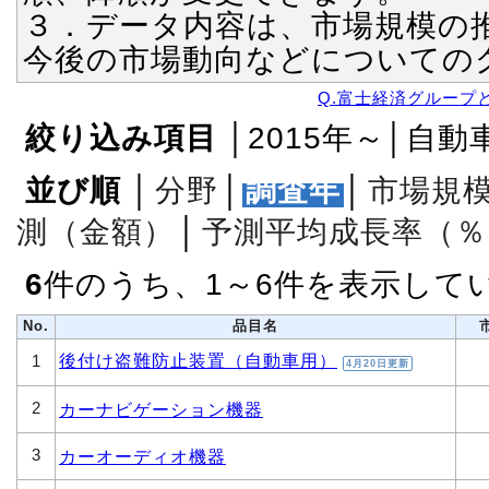
３．データ内容は、市場規模の
今後の市場動向などについての
Q.富士経済グループ
絞り込み項目
│2015年～│自動
並び順
│
分野
│
調査年
│
市場規
測（金額）
│
予測平均成長率（％
6
件のうち、1～6件を表示して
No.
品目名
後付け盗難防止装置（自動車用）
1
4月20日更新
2
カーナビゲーション機器
3
カーオーディオ機器